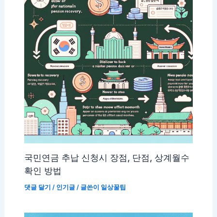
국민연금 추납 신청시 장점, 단점, 상계월수
확인 방법
댓글 달기
/
인기글
/ 글쓴이
일상꿀팁