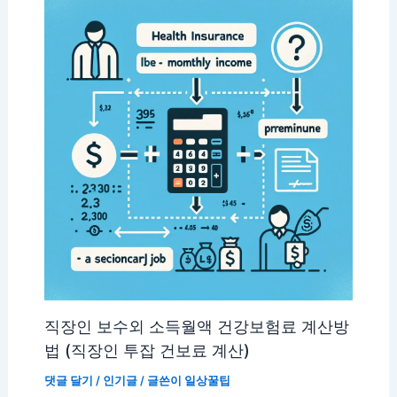
직장인 보수외 소득월액 건강보험료 계산방
법 (직장인 투잡 건보료 계산)
댓글 달기
/
인기글
/ 글쓴이
일상꿀팁