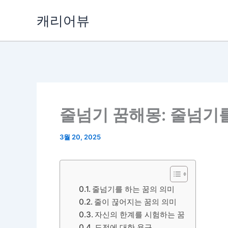
콘
캐리어뷰
텐
츠
로
건
너
뛰
기
줄넘기 꿈해몽: 줄넘기를
3월 20, 2025
줄넘기를 하는 꿈의 의미
줄이 끊어지는 꿈의 의미
자신의 한계를 시험하는 꿈
도전에 대한 욕구