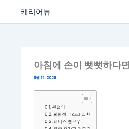
콘
캐리어뷰
텐
츠
로
건
너
뛰
기
아침에 손이 뻣뻣하다면,
5월 15, 2025
관절염
퇴행성 디스크 질환
테니스 엘보우
요추 추간판 탈출증