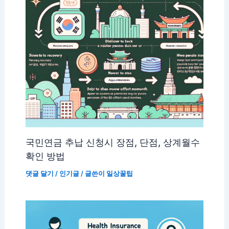
국민연금 추납 신청시 장점, 단점, 상계월수
확인 방법
댓글 달기
/
인기글
/ 글쓴이
일상꿀팁