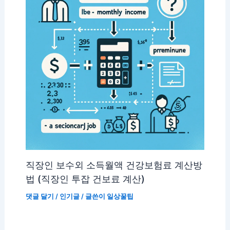
직장인 보수외 소득월액 건강보험료 계산방
법 (직장인 투잡 건보료 계산)
댓글 달기
/
인기글
/ 글쓴이
일상꿀팁