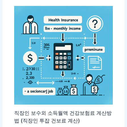
직장인 보수외 소득월액 건강보험료 계산방
법 (직장인 투잡 건보료 계산)