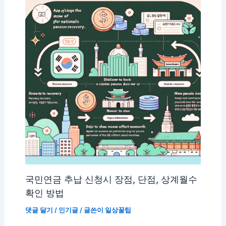
국민연금 추납 신청시 장점, 단점, 상계월수
확인 방법
댓글 달기
/
인기글
/ 글쓴이
일상꿀팁