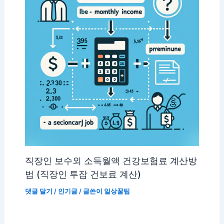
직장인 보수외 소득월액 건강보험료 계산방
법 (직장인 투잡 건보료 계산)
댓글 달기
/
인기글
/ 글쓴이
일상꿀팁