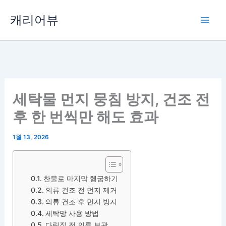
콘
캐리어뷰
텐
츠
로
건
너
뛰
세탁물 먼지 뭉침 방지, 건조 전
기
후 한 번씩만 해도 효과
1월 13, 2026
찬물로 마지막 헹굼하기
의류 건조 전 먼지 제거
의류 건조 후 먼지 방지
세탁망 사용 방법
다림질 전 의류 보관