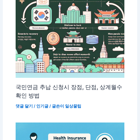
국민연금 추납 신청시 장점, 단점, 상계월수
확인 방법
댓글 달기
/
인기글
/ 글쓴이
일상꿀팁