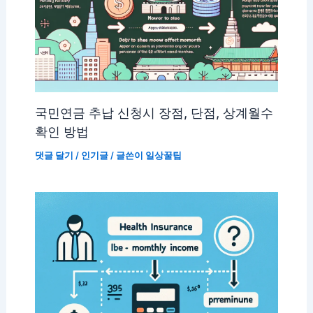
국민연금 추납 신청시 장점, 단점, 상계월수
확인 방법
댓글 달기
/
인기글
/ 글쓴이
일상꿀팁