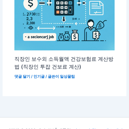
직장인 보수외 소득월액 건강보험료 계산방
법 (직장인 투잡 건보료 계산)
댓글 달기
/
인기글
/ 글쓴이
일상꿀팁