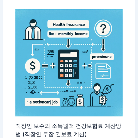
직장인 보수외 소득월액 건강보험료 계산방
법 (직장인 투잡 건보료 계산)