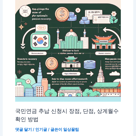
국민연금 추납 신청시 장점, 단점, 상계월수
확인 방법
댓글 달기
/
인기글
/ 글쓴이
일상꿀팁