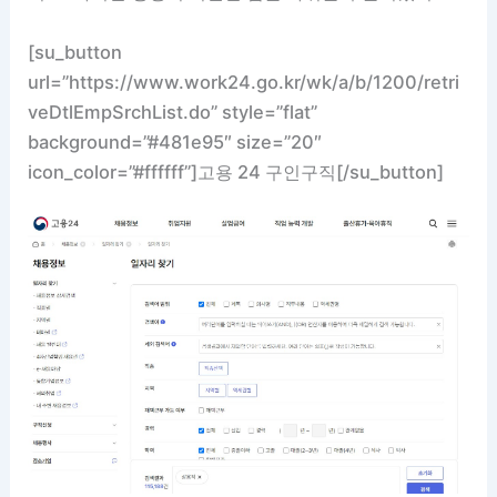
[su_button
url=”https://www.work24.go.kr/wk/a/b/1200/retri
veDtlEmpSrchList.do” style=”flat”
background=”#481e95″ size=”20″
icon_color=”#ffffff”]고용 24 구인구직[/su_button]