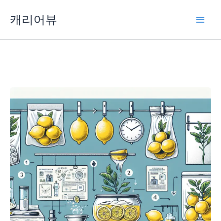
콘
캐리어뷰
텐
츠
로
건
너
뛰
기