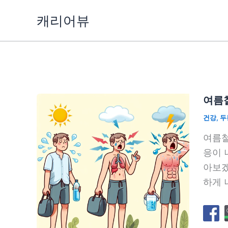
콘
캐리어뷰
텐
츠
로
건
너
뛰
여름철
기
건강
,
두
여름철
응이 
아보겠
하게 