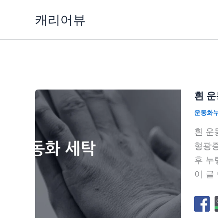
콘
캐리어뷰
텐
츠
로
건
너
뛰
흰 운
기
운동화
흰 운
형광증
후 누
이 글