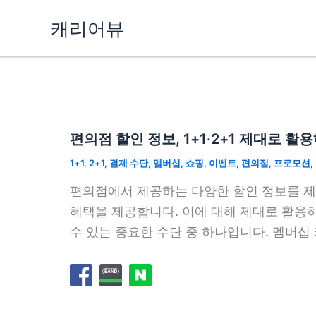
콘
캐리어뷰
텐
츠
로
건
너
뛰
편의점 할인 정보, 1+1·2+1 제대로 활
기
1+1
,
2+1
,
결제 수단
,
멤버십
,
쇼핑
,
이벤트
,
편의점
,
프로모션
,
편의점에서 제공하는 다양한 할인 정보를 제대
혜택을 제공합니다. 이에 대해 제대로 활용
수 있는 중요한 수단 중 하나입니다. 멤버십