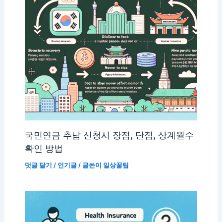
국민연금 추납 신청시 장점, 단점, 상계월수
확인 방법
댓글 달기
/
인기글
/ 글쓴이
일상꿀팁