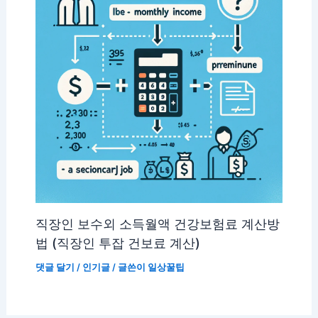
직장인 보수외 소득월액 건강보험료 계산방
법 (직장인 투잡 건보료 계산)
댓글 달기
/
인기글
/ 글쓴이
일상꿀팁